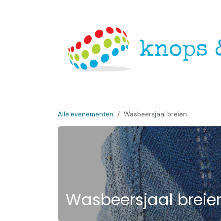
Overslaan naar inhoud
Startpagina
Over ons
Openingsuren
Websh
Alle evenementen
Wasbeersjaal breien
Wasbeersjaal breie