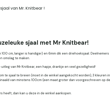
aal van Mr. Knitbear !
zeleuke sjaal met Mr Knitbear!
 100 cm, langer is handiger) en 6mm dik een driehoeksjaal. Deelnemers
en omslag te maken.
tleg van Mr Knitbear, een hapje, drankje en veel gezelligheid!
m te sjaal te breien (moet in de winkel aangekocht worden), 3 kleuren in
reinaald van minstens 100cm (een maat groter dan voorgeschreven op d
s heeft, dan kan u deze in de winkel aankopen.