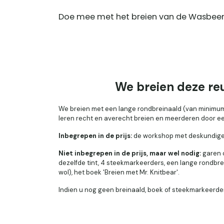
Doe mee met het breien van de Wasbeersj
We breien deze reu
We breien met een lange rondbreinaald (van minimum
leren recht en averecht breien en meerderen door e
Inbegrepen in de prijs:
de workshop met deskundige ui
Niet inbegrepen in de prijs, maar wel nodig:
garen o
dezelfde tint, 4 steekmarkeerders, een lange rondb
wol), het boek 'Breien met Mr. Knitbear'.
Indien u nog geen breinaald, boek of steekmarkeerder