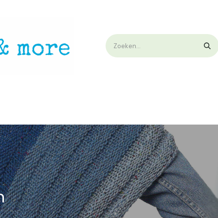
op
Workshops & Demo
Algemene voorwaarden
Nieuwtjes !
W
n