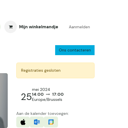
Mijn winkelmandje
Aanmelden
Ons contacteren
inkelretour
Creacafé
Parkeren
Bedrijf
Verzenden en retourne
Registraties gesloten
mei 2024
25
14:00
17:00
Europe/Brussels
Aan de kalender toevoegen: