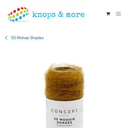
Overslaan naar inhoud
50 Mohair Shades