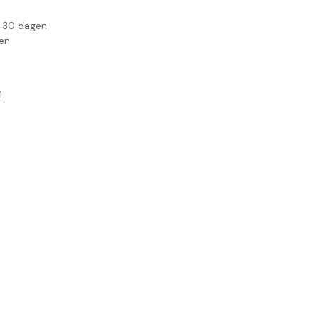
n 30 dagen
en
1