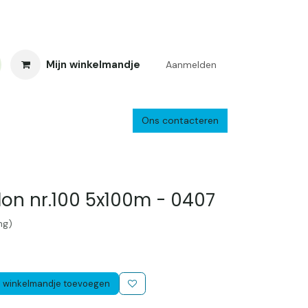
Mijn winkelmandje
Aanmelden
Ons contacteren
inkelretour
Creacafé
Parkeren
Bedrijf
Verzenden en retourne
on nr.100 5x100m - 0407
ng)
 winkelmandje toevoegen