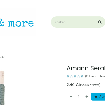
op
Workshops & Demo
Algemene voorwaarden
Nieuwtjes !
W
407
Amann Seral
(0 beoordeli
2,40
€
(Inclusief btw)
Aan