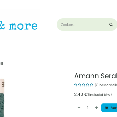
op
Workshops & Demo
Algemene voorwaarden
Nieuwtjes !
W
11
Amann Seralo
(0 beoordeli
2,40
€
(Inclusief btw)
Aan