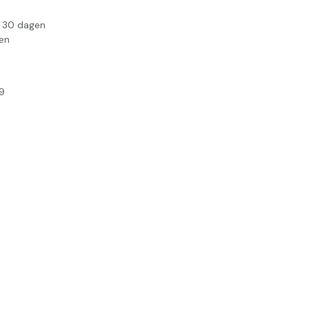
n 30 dagen
en
9