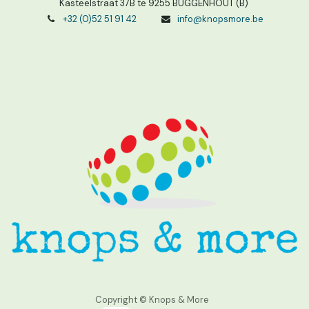
Kasteelstraat 37B te 9255 BUGGENHOUT (B)
+32 (0)52 51 91 42
info@knopsmore.be
Copyright © Knops & More