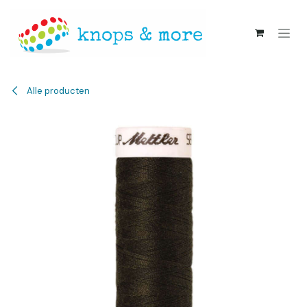
Overslaan naar inhoud
Alle producten