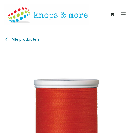
Overslaan naar inhoud
Alle producten