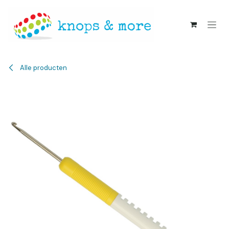
Overslaan naar inhoud
Alle producten