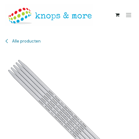
Overslaan naar inhoud
Alle producten