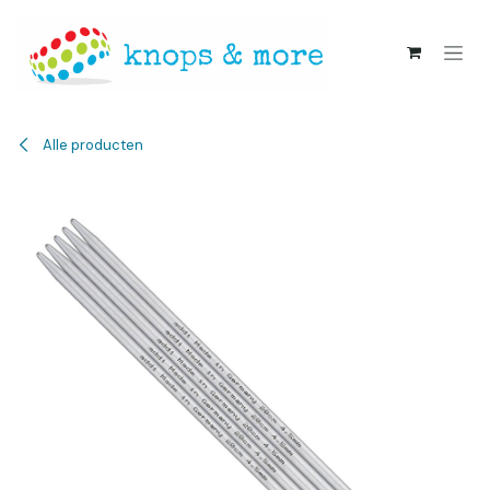
Overslaan naar inhoud
Alle producten