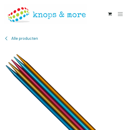
Overslaan naar inhoud
Alle producten