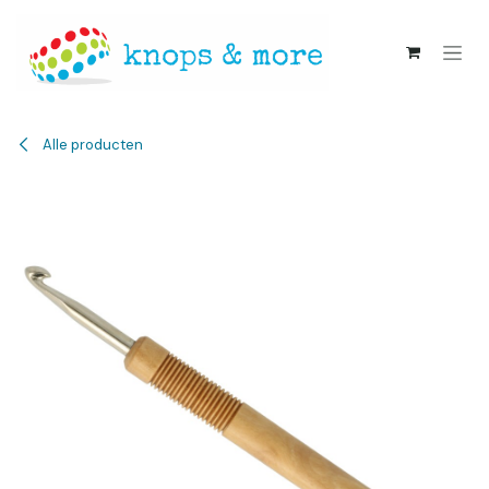
Overslaan naar inhoud
Alle producten