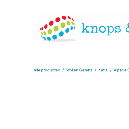
Overslaan naar inhoud
Startpagina
Over ons
Openingsuren
Websh
Alle producten
Wol en Garens
Katia
Alpaca S