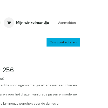
Mijn winkelmandje
Aanmelden
Ons contacteren
inkelretour
Creacafé
Parkeren
Bedrijf
Verzenden en retourne
r 256
ng)
zachte sponzige kortharige alpaca met een zilveren
garen voor het dragen van brede jassen en moderne
 we lumineuze poncho's voor de dames en