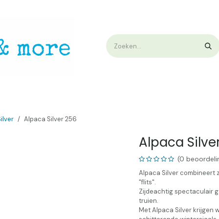
op
Workshops & Demo
Algemene voorwaarden
Nieuwtjes !
W
ilver
Alpaca Silver 256
Alpaca Silve
(0 beoordeli
Alpaca Silver combineert 
"flits".
Zijdeachtig spectaculair 
truien.
Met Alpaca Silver krijgen