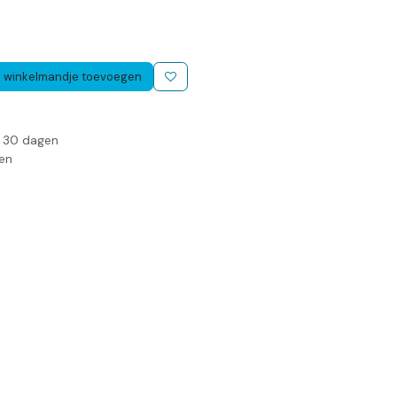
 winkelmandje toevoegen
n 30 dagen
en