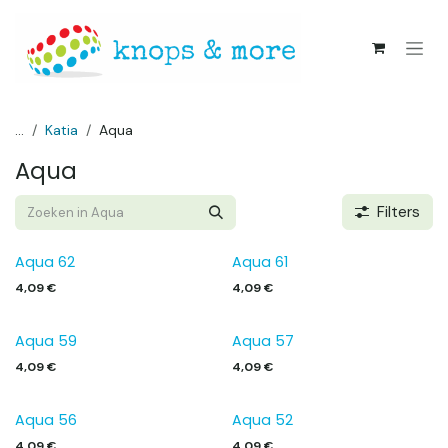
Overslaan naar inhoud
...
Katia
Aqua
Aqua
Filters
Aqua 62
Aqua 61
4,09
€
4,09
€
Aqua 59
Aqua 57
4,09
€
4,09
€
Aqua 56
Aqua 52
4,09
€
4,09
€