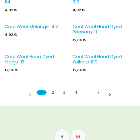
114
109
4,92
€
4,92
€
Cool Wool Melange 412
Cool Wool Hand Dyed
Poonam 111
4,92
€
12,36
€
Cool Wool Hand Dyed
Cool Wool Hand Dyed
Manju 113
Kolkata 109
12,36
€
12,36
€
1
2
3
4
…
7