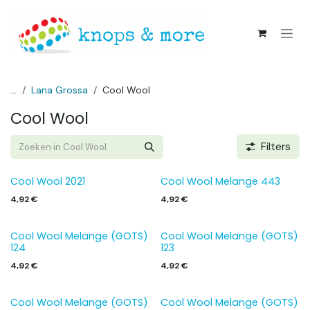
Overslaan naar inhoud
...
Lana Grossa
Cool Wool
Cool Wool
Filters
Cool Wool 2021
Cool Wool Melange 443
4,92
€
4,92
€
Cool Wool Melange (GOTS)
Cool Wool Melange (GOTS)
124
123
4,92
€
4,92
€
Cool Wool Melange (GOTS)
Cool Wool Melange (GOTS)