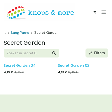
Overslaan naar inhoud
...
Lang Yarns
Secret Garden
Secret Garden
Filters
Secret Garden 04
Secret Garden 02
9,95
€
9,95
€
4,13
€
4,13
€