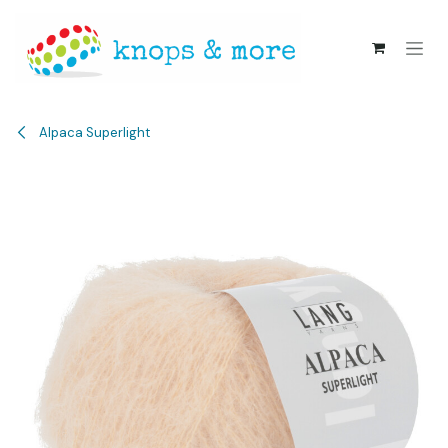
Overslaan naar inhoud
Alpaca Superlight