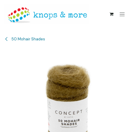
Overslaan naar inhoud
50 Mohair Shades