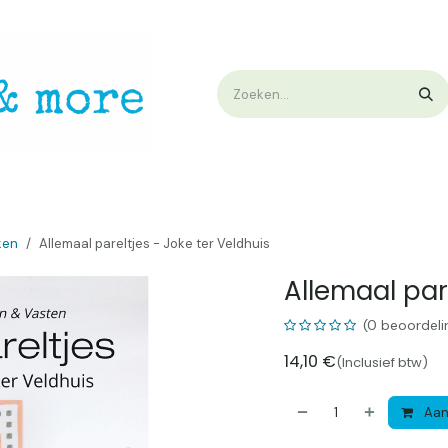
op
Workshops & Demo
Algemene voorwaarden
Nieuwtjes !
W
ken
Allemaal pareltjes - Joke ter Veldhuis
Allemaal par
(0 beoordeli
14,10
€
(Inclusief btw)
Aan