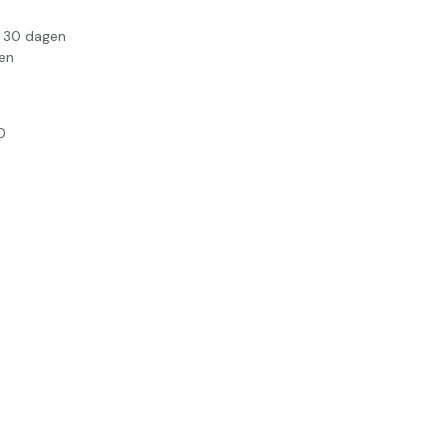
n 30 dagen
en
0