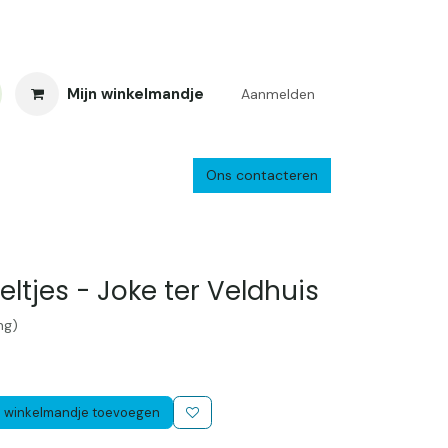
Mijn winkelmandje
Aanmelden
Ons contacteren
inkelretour
Creacafé
Parkeren
Bedrijf
Verzenden en retourne
eltjes - Joke ter Veldhuis
ng)
 winkelmandje toevoegen