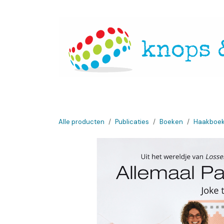
Overslaan naar inhoud
Startpagina
Over ons
Openingsuren
Websh
Alle producten
Publicaties
Boeken
Haakboe