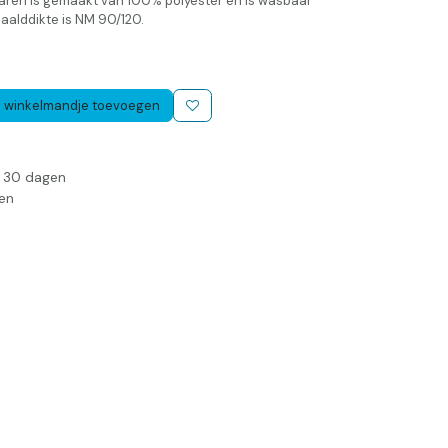
it garen is gemaakt van 100% polyester en is wasbaar
aalddikte is NM 90/120.
 winkelmandje toevoegen
n 30 dagen
en