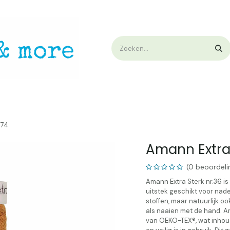
op
Workshops & Demo
Algemene voorwaarden
Nieuwtjes !
W
174
Amann Extra 
(0 beoordeli
Amann Extra Sterk nr.36 is
uitstek geschikt voor nad
stoffen, maar natuurlijk o
als naaien met de hand. 
van OEKO-TEX®, wat inhoud