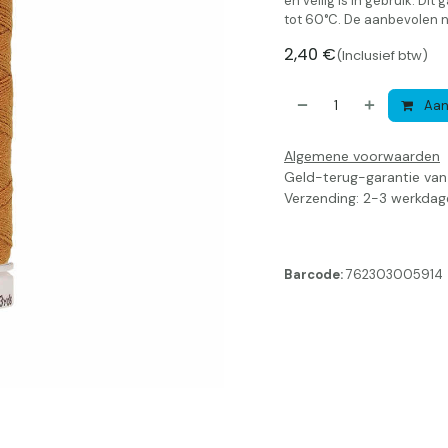
en veilig is in gebruik. D
tot 60°C. De aanbevolen n
2,40
€
(Inclusief btw)
Aan
Algemene voorwaarden
Geld-terug-garantie va
Verzending: 2-3 werkdag
Barcode:
762303005914