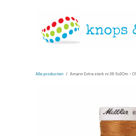
Overslaan naar inhoud
Startpagina
Over ons
Openingsuren
Websh
Alle producten
Amann Extra sterk nr.36 5x30m - 0