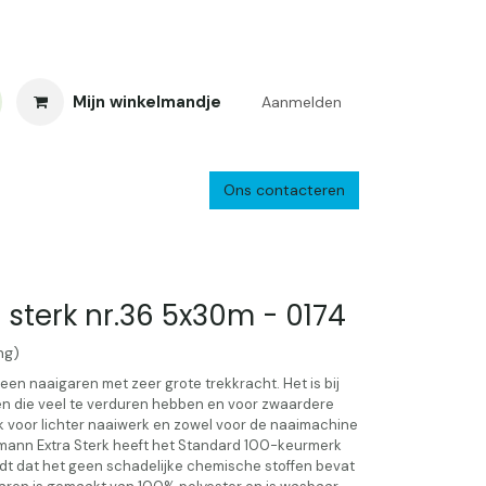
Mijn winkelmandje
Aanmelden
Ons contacteren
inkelretour
Creacafé
Parkeren
Bedrijf
Verzenden en retourne
sterk nr.36 5x30m - 0174
ng)
 een naaigaren met zeer grote trekkracht. Het is bij
en die veel te verduren hebben en voor zwaardere
ok voor lichter naaiwerk en zowel voor de naaimachine
Amann Extra Sterk heeft het Standard 100-keurmerk
t dat het geen schadelijke chemische stoffen bevat