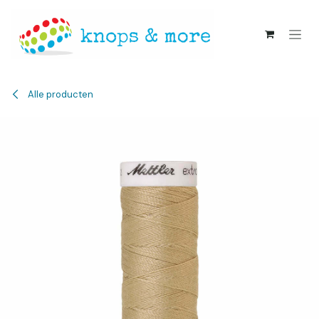
Overslaan naar inhoud
Alle producten