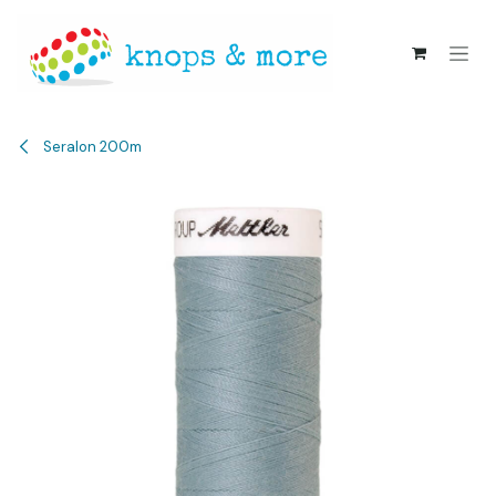
Overslaan naar inhoud
Seralon 200m