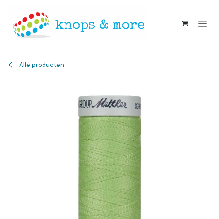
Overslaan naar inhoud
Alle producten