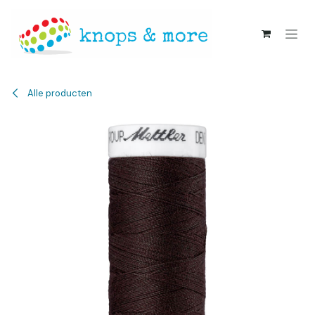
Overslaan naar inhoud
Alle producten