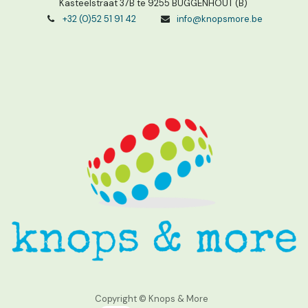
Kasteelstraat 37B te 9255 BUGGENHOUT (B)
+32 (0)52 51 91 42
info@knopsmore.be
Copyright © Knops & More