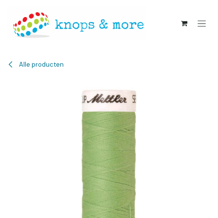
Overslaan naar inhoud
Alle producten