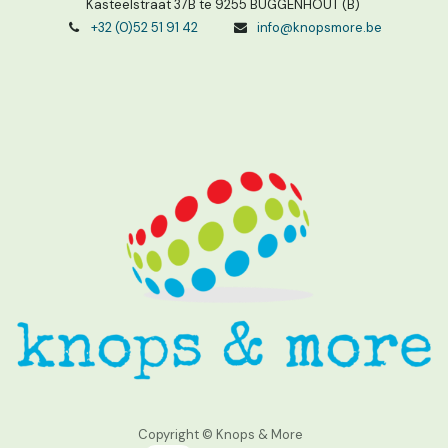
Kasteelstraat 37B te 9255 BUGGENHOUT (B)
+32 (0)52 51 91 42
info@knopsmore.be
Copyright © Knops & More