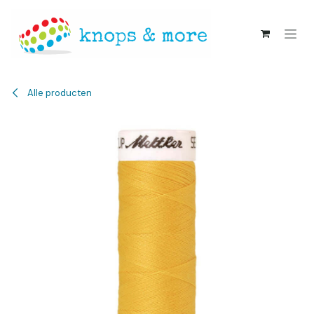
Overslaan naar inhoud
Alle producten