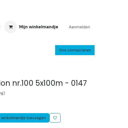
Mijn winkelmandje
Aanmelden
Ons contacteren
inkelretour
Creacafé
Parkeren
Bedrijf
Verzenden en retourne
on nr.100 5x100m - 0147
ng)
 winkelmandje toevoegen