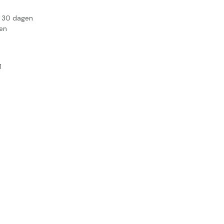
n 30 dagen
en
1