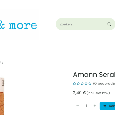
op
Workshops & Demo
Algemene voorwaarden
Nieuwtjes !
W
147
Amann Seral
(0 beoordeli
2,40
€
(Inclusief btw)
Aan