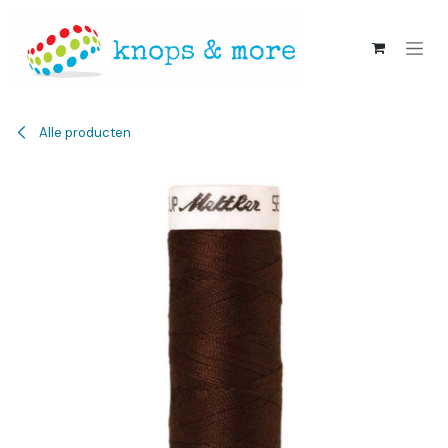
Overslaan naar inhoud
Alle producten