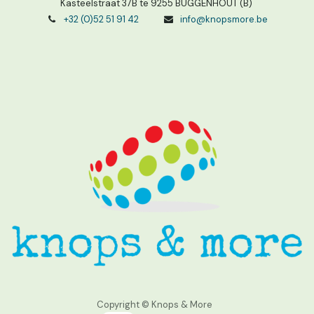
Kasteelstraat 37B te 9255 BUGGENHOUT (B)
+32 (0)52 51 91 42
info@knopsmore.be
Copyright © Knops & More