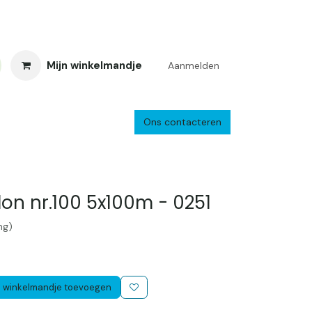
Mijn winkelmandje
Aanmelden
Ons contacteren
inkelretour
Creacafé
Parkeren
Bedrijf
Verzenden en retourne
on nr.100 5x100m - 0251
ng)
 winkelmandje toevoegen