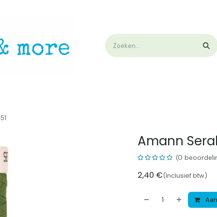
op
Workshops & Demo
Algemene voorwaarden
Nieuwtjes !
W
51
Amann Seral
(0 beoordeli
2,40
€
(Inclusief btw)
Aan