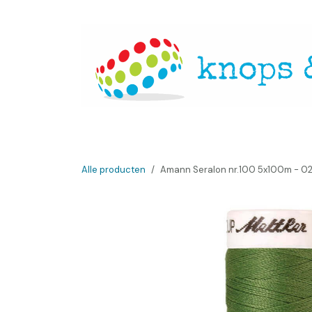
Overslaan naar inhoud
Startpagina
Over ons
Openingsuren
Websh
Alle producten
Amann Seralon nr.100 5x100m - 02