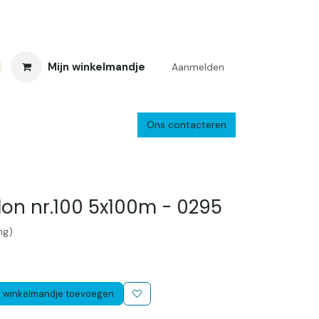
Mijn winkelmandje
Aanmelden
Ons contacteren
inkelretour
Creacafé
Parkeren
Bedrijf
Verzenden en retourne
on nr.100 5x100m - 0295
ng)
 winkelmandje toevoegen