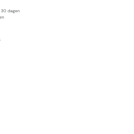
n 30 dagen
en
6