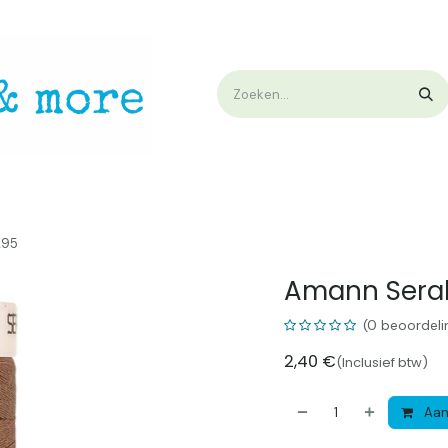
op
Workshops & Demo
Algemene voorwaarden
Nieuwtjes !
W
295
Amann Seral
(0 beoordeli
2,40
€
(Inclusief btw)
Aan