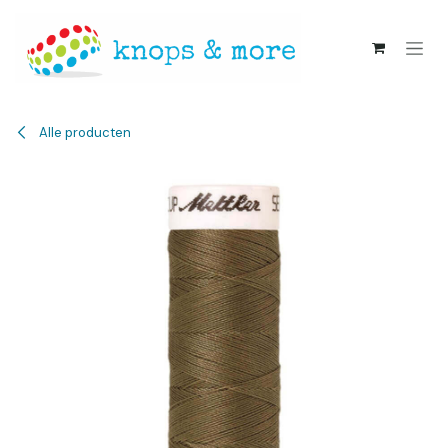
Overslaan naar inhoud
Alle producten