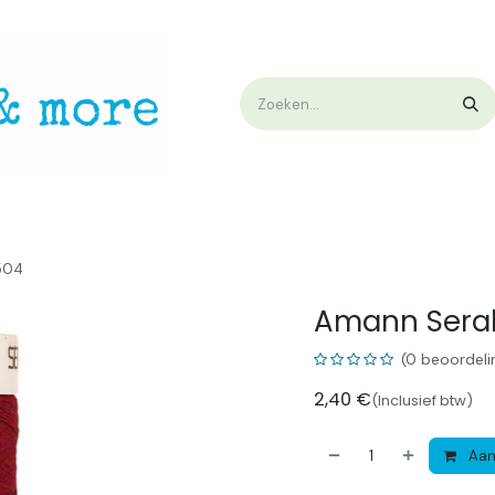
op
Workshops & Demo
Algemene voorwaarden
Nieuwtjes !
W
504
Amann Seral
(0 beoordeli
2,40
€
(Inclusief btw)
Aan