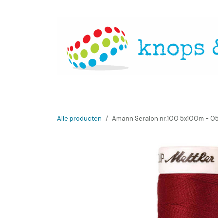
Overslaan naar inhoud
Startpagina
Over ons
Openingsuren
Websh
Alle producten
Amann Seralon nr.100 5x100m - 0