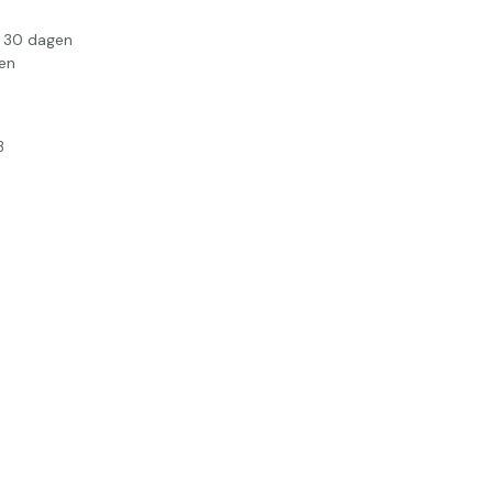
n 30 dagen
en
3