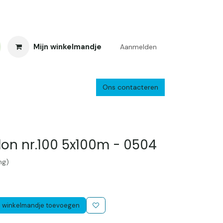
Mijn winkelmandje
Aanmelden
Ons contacteren
inkelretour
Creacafé
Parkeren
Bedrijf
Verzenden en retourne
on nr.100 5x100m - 0504
ng)
 winkelmandje toevoegen