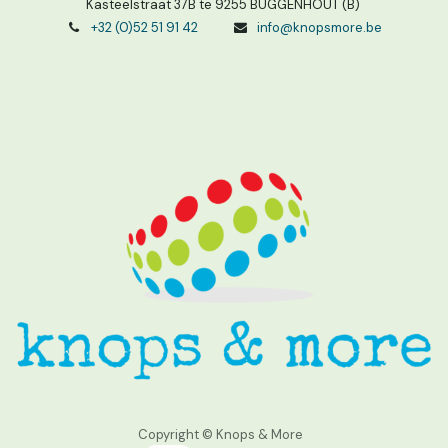
Kasteelstraat 37B te 9255 BUGGENHOUT (B)
+32 (0)52 51 91 42
info@knopsmore.be
Copyright © Knops & More