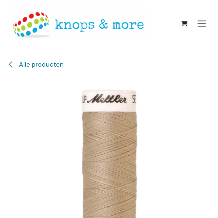
Overslaan naar inhoud
Alle producten