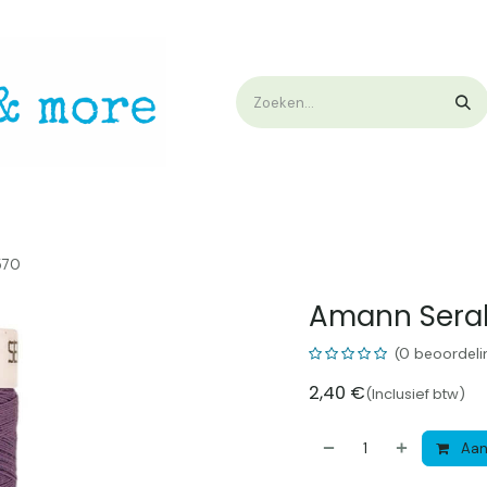
op
Workshops & Demo
Algemene voorwaarden
Nieuwtjes !
W
570
Amann Seral
(0 beoordeli
2,40
€
(Inclusief btw)
Aan