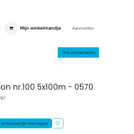
Mijn winkelmandje
Aanmelden
Ons contacteren
inkelretour
Creacafé
Parkeren
Bedrijf
Verzenden en retourne
on nr.100 5x100m - 0570
ng)
 winkelmandje toevoegen