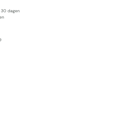
n 30 dagen
en
9