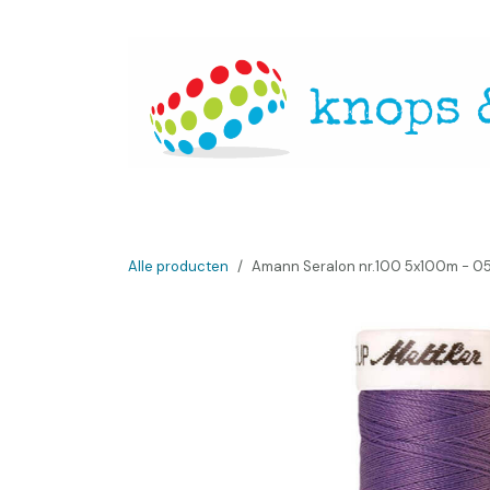
Overslaan naar inhoud
Startpagina
Over ons
Openingsuren
Websh
Alle producten
Amann Seralon nr.100 5x100m - 0