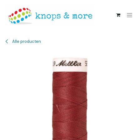
Overslaan naar inhoud
Alle producten