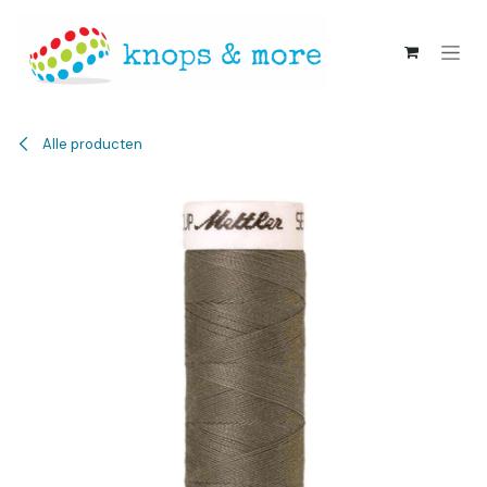
Overslaan naar inhoud
Alle producten