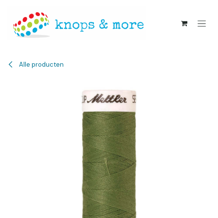
Overslaan naar inhoud
Alle producten