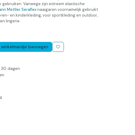
k gebruiken. Vanwege zijn extreem elastische
nn Mettler Seraflex
naaigaren voornamelijk gebruikt
eren- en kinderkleding, voor sportkleding en outdoor,
n lingerie.
 winkelmandje toevoegen
n 30 dagen
en
4