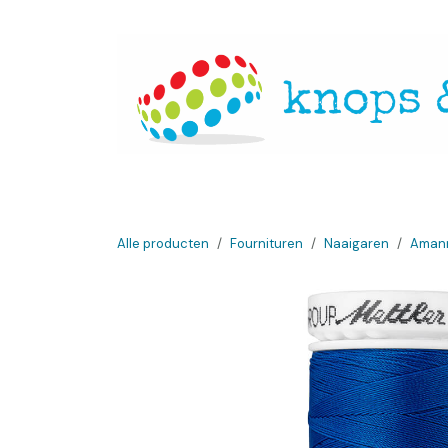
Overslaan naar inhoud
Startpagina
Over ons
Openingsuren
Websh
Alle producten
Fournituren
Naaigaren
Amann