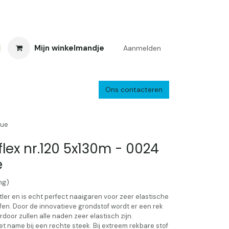
Mijn winkelmandje
Aanmelden
Ons contacteren
inkelretour
Creacafé
Parkeren
Bedrijf
Verzenden en retourne
lue
ex nr.120 5x130m - 0024
e
ng)
ler en is echt perfect naaigaren voor zeer elastische
fen. Door de innovatieve grondstof wordt er een rek
door zullen alle naden zeer elastisch zijn.
t name bij een rechte steek. Bij extreem rekbare stof