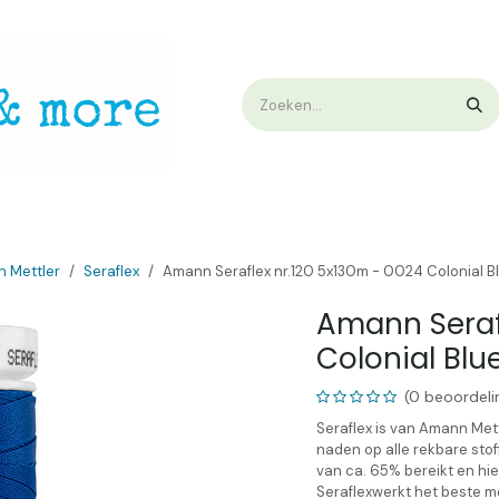
op
Workshops & Demo
Algemene voorwaarden
Nieuwtjes !
W
 Mettler
Seraflex
Amann Seraflex nr.120 5x130m - 0024 Colonial B
Amann Serafl
Colonial Blu
(0 beoordeli
Seraflex is van Amann Mett
naden op alle rekbare stof
van ca. 65% bereikt en hier
Seraflexwerkt het beste me