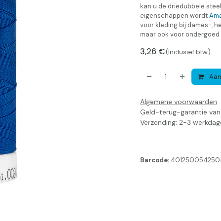
kan u de driedubbele stee
eigenschappen wordt
Ama
voor kleding bij dames-, h
maar ook voor ondergoed e
3,26
€
(Inclusief btw)
Aan
Algemene voorwaarden
Geld-terug-garantie va
Verzending: 2-3 werkdag
Barcode:
401250054250