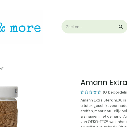
op
Workshops & Demo
Algemene voorwaarden
Nieuwtjes !
W
261
Amann Extra 
(0 beoordeli
Amann Extra Sterk nr.36 is
uitstek geschikt voor nad
stoffen, maar natuurlijk o
als naaien met de hand. 
van OEKO-TEX®, wat inhoud