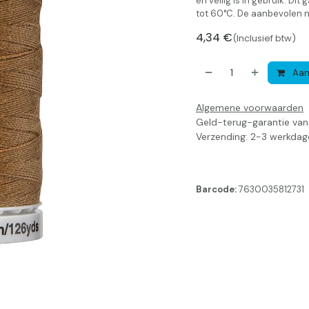
en veilig is in gebruik. D
tot 60°C. De aanbevolen n
4,34
€
(Inclusief btw)
Aan
Algemene voorwaarden
Geld-terug-garantie va
Verzending: 2-3 werkdag
Barcode:
7630035812731