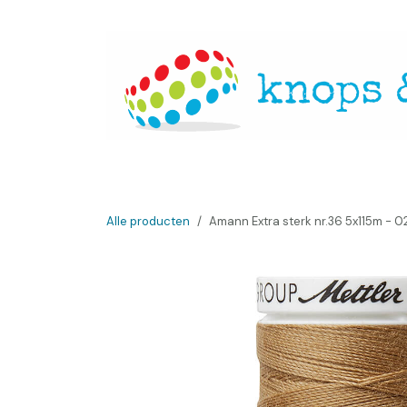
Overslaan naar inhoud
Startpagina
Over ons
Openingsuren
Websh
Alle producten
Amann Extra sterk nr.36 5x115m - 0