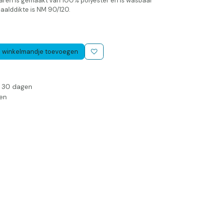
it garen is gemaakt van 100% polyester en is wasbaar
aalddikte is NM 90/120.
 winkelmandje toevoegen
n 30 dagen
en