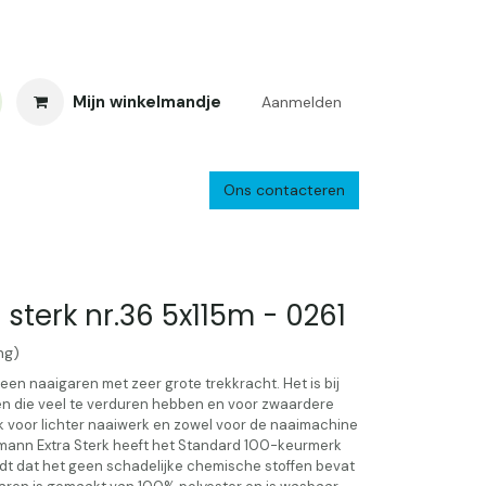
Mijn winkelmandje
Aanmelden
Ons contacteren
inkelretour
Creacafé
Parkeren
Bedrijf
Verzenden en retourne
sterk nr.36 5x115m - 0261
ng)
 een naaigaren met zeer grote trekkracht. Het is bij
en die veel te verduren hebben en voor zwaardere
ok voor lichter naaiwerk en zowel voor de naaimachine
Amann Extra Sterk heeft het Standard 100-keurmerk
t dat het geen schadelijke chemische stoffen bevat