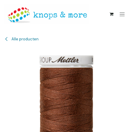
Overslaan naar inhoud
Alle producten