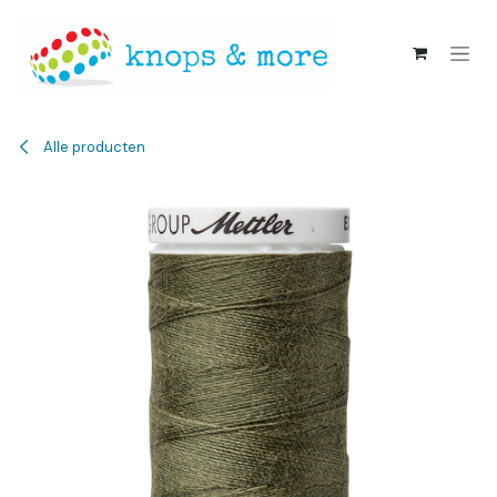
Overslaan naar inhoud
Alle producten