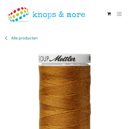
Overslaan naar inhoud
Alle producten