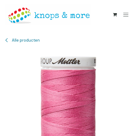
Overslaan naar inhoud
Alle producten