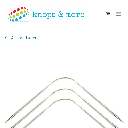
Overslaan naar inhoud
Alle producten