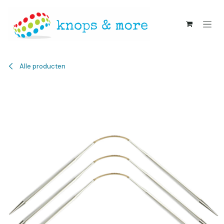
Overslaan naar inhoud
Alle producten