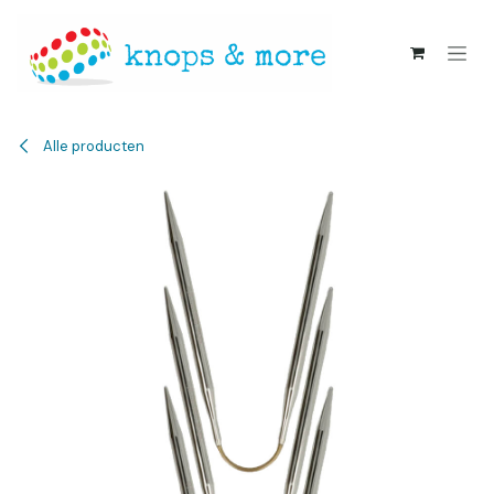
Overslaan naar inhoud
Alle producten