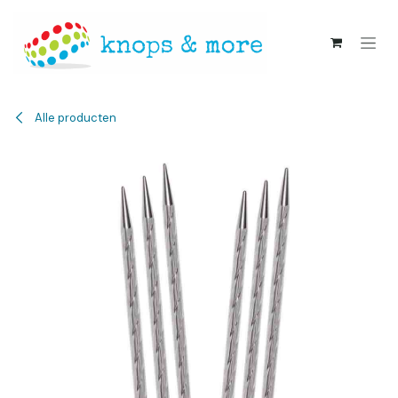
Overslaan naar inhoud
Alle producten