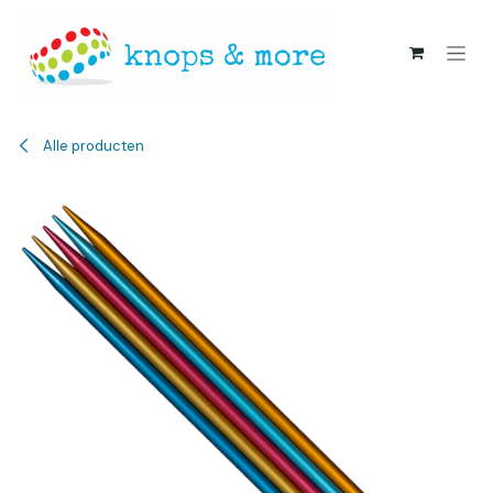
Overslaan naar inhoud
Alle producten