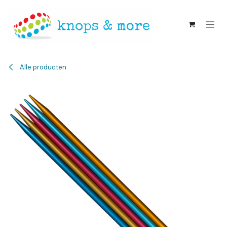
Overslaan naar inhoud
Alle producten