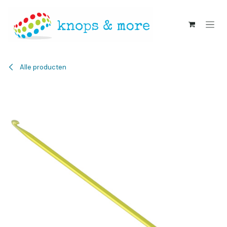
Overslaan naar inhoud
Alle producten