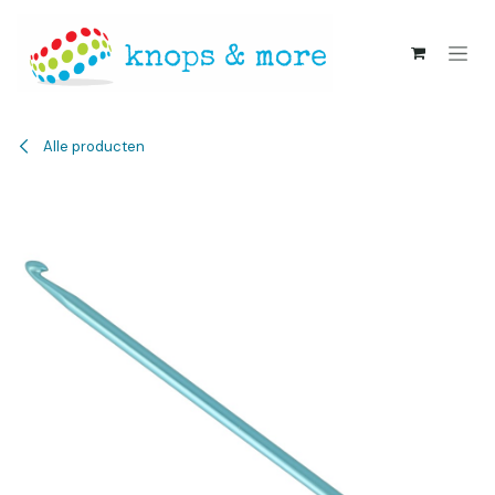
Overslaan naar inhoud
Alle producten